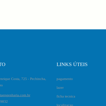
TO
LINKS ÚTEIS
nrique Costa, 725 - Pechincha,
pagamento
ro
lazer
taengenharia.com.br
ficha tecnica
-9832
localizacao