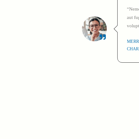
“Nemo 
aut fu
volup
MERR
CHAR