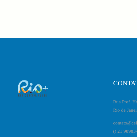
CONTA
Rua Prof. He
Rio de Janei
contato@cel
() 21 98983