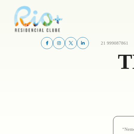
21 999087861
T
“Nemo 