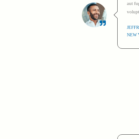
aut fu
volup
JEFF
NEW 