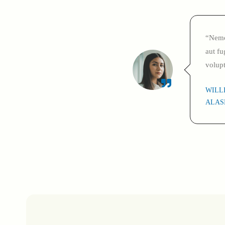
“Nemo 
aut fu
volup
WILL
ALAS